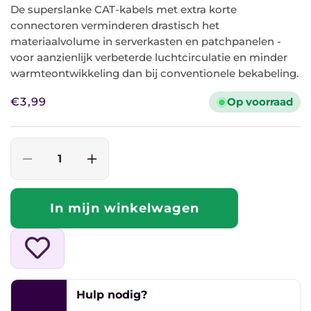
De superslanke CAT-kabels met extra korte
connectoren verminderen drastisch het
materiaalvolume in serverkasten en patchpanelen -
voor aanzienlijk verbeterde luchtcirculatie en minder
warmteontwikkeling dan bij conventionele bekabeling.
Normale
€3,99
Op voorraad
prijs
Aantal
Aantal
verlagen
verhogen
voor
voor
In mijn winkelwagen
Ultraflexibele
Ultraflexibele
0,15
0,15
M
M
CAT
CAT
8.1-
8.1-
patchkabel,
patchkabel,
Hulp nodig?
slank,
slank,
U/FTP,
U/FTP,