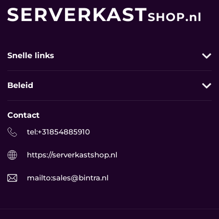
Snelle links
Thuis
Beleid
Categorieën
Zoeken
Contact
Serverkasten
Privacy
tel:+31854885910
Netwerkkabels
Terugbetaling
https://serverkastshop.nl
Collectie
Verzending
mailto:sales@bintra.nl
Over ons
Voorwaarden
Contact