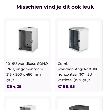
Misschien vind je dit ook leuk
10" 9U wandkast, SOHO
Combi
PRO, ongemonteerd
wandmontagekast 10U
315 x 300 x 460 mm,
horizontaal (10"), 5U
grijs
verticaal (19"), grijs
Normale
€64,25
Normale
€156,85
prijs
prijs