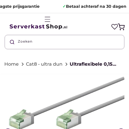
Meteen
naar de
ste prijsgarantie
✓
Betaal achteraf na 30 dagen
content
Winkelwa
Zoeken
Home
Cat8 - ultra dun
Ultraflexibele 0,15 M CAT 8.1-patchkabel, slank, U/FTP, grijs
direct naar
ductinformatie