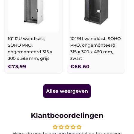
10" 12U wandkast,
10" 9U wandkast, SOHO
SOHO PRO,
PRO, ongemonteerd
ongemonteerd 315 x
315 x 300 x 460 mm,
300 x 595 mm, grijs
zwart
Normale
€73,99
Normale
€68,60
prijs
prijs
Alles weergeven
Klantbeoordelingen
Wees de eerste om een beoordeling te schrijven