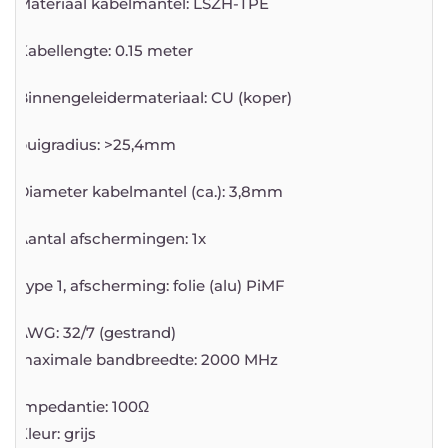
Materiaal kabelmantel: LSZH-TPE
Kabellengte: 0.15 meter
Binnengeleidermateriaal: CU (koper)
buigradius: >25,4mm
Diameter kabelmantel (ca.): 3,8mm
Aantal afschermingen: 1x
Type 1, afscherming: folie (alu) PiMF
AWG: 32/7 (gestrand)
maximale bandbreedte: 2000 MHz
Impedantie: 100Ω
Kleur: grijs